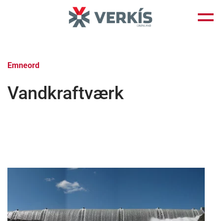
Fortsæt
til
indhold
Emneord
Vandkraftværk