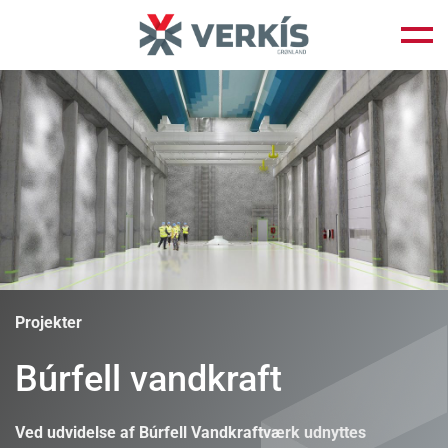
Fortsæt
til
indhold
Projekter
Búrfell vandkraft
Ved udvidelse af Búrfell Vandkraftværk udnyttes