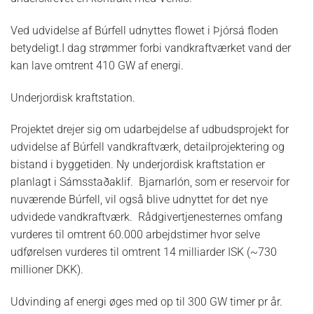
Ved udvidelse af Búrfell udnyttes flowet i Þjórsá floden
betydeligt.I dag strømmer forbi vandkraftværket vand der
kan lave omtrent 410 GW af energi.
Underjordisk kraftstation.
Projektet drejer sig om udarbejdelse af udbudsprojekt for
udvidelse af Búrfell vandkraftværk, detailprojektering og
bistand i byggetiden. Ny underjordisk kraftstation er
planlagt i Sámsstaðaklif. Bjarnarlón, som er reservoir for
nuværende Búrfell, vil også blive udnyttet for det nye
udvidede vandkraftværk. Rådgivertjenesternes omfang
vurderes til omtrent 60.000 arbejdstimer hvor selve
udførelsen vurderes til omtrent 14 milliarder ISK (~730
millioner DKK).
Udvinding af energi øges med op til 300 GW timer pr år.