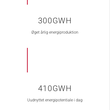
300
GWH
Øget årlig energiproduktion
410
GWH
Uudnyttet energipotentiale i dag