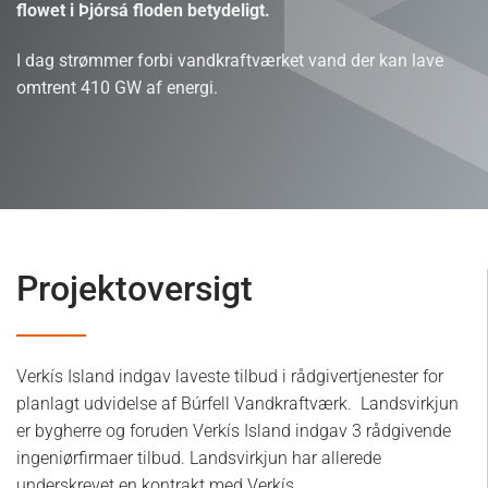
flowet i Þjórsá floden betydeligt.
I dag strømmer forbi vandkraftværket vand der kan lave
omtrent 410 GW af energi.
Projektoversigt
Verkís Island indgav laveste tilbud i rådgivertjenester for
planlagt udvidelse af Búrfell Vandkraftværk. Landsvirkjun
er bygherre og foruden Verkís Island indgav 3 rådgivende
ingeniørfirmaer tilbud. Landsvirkjun har allerede
underskrevet en kontrakt med Verkís.