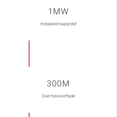
1
MW
Installeret kapacitet
300
M
Over havoverflade