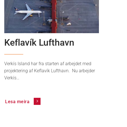
News
Keflavík Lufthavn
Verkís Island har fra starten af arbejdet med
projektering af Keflavík Lufthavn. Nu arbejder
Verkís…
Lesa meira