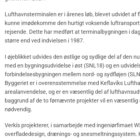
Lufthavnsterminalen er i årenes løb, blevet udvidet af 
kunne imødekomme den hurtigt voksende luftransport o
rejsende. Dette har medført at terminalbygningen i da
større end ved indvielsen i 1987.
I øjeblikket udvides den østlige og sydlige del af den
med en bygningsudvidelse i øst (SNL18) og en udvidel
forbindelsesbygningen mellem nord- og sydfløjen (SLN
Byggeriet er i overensstemmelse med Keflavíks Lufth
arealanvendelse, og er en væsentlig del af lufthavnsu
baggrund af de to førnævnte projekter vil en væsentlig
nødvendig.
Verkís projekterer, i samarbejde med ingeniørfimaet WS
overfladedesign, drænings- og snesmeltningssystem. 