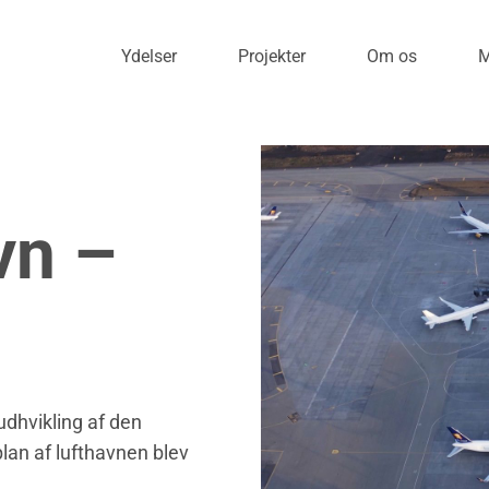
Ydelser
Projekter
Om os
M
vn –
udhvikling af den
plan af lufthavnen blev