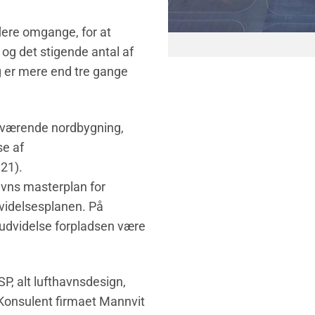
flere omgange, for at
g det stigende antal af
g er mere end tre gange
 nuværende nordbygning,
se af
21).
avns masterplan for
dvidelsesplanen. På
 udvidelse forpladsen være
P, alt lufthavnsdesign,
Konsulent firmaet Mannvit