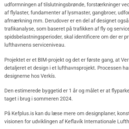
udformningen af tilslutningsbrønde, forstærkninger v
af flylaster, fundamenter af lysmaster, gangbroer, udfor
afmærkning mm. Derudover er en del af designet også
trafikanalyse, som baseret på trafikken af ​​fly og servic
spidsbelastningsperioder, skal identificere om der er 
lufthavnens serviceniveau.
Projektet er et BIM-projekt og det er første gang, at V
detaljeret et design i et lufthavnsprojekt. Processen ha
designerne hos Verkís.
Den estimerede byggetid er 1 år og målet er at flypark
taget i brug i sommeren 2024.
På Kefplus.is kan du læse mere om designplaner, kons
visionen for udviklingen af Keflavík Internationale Luft