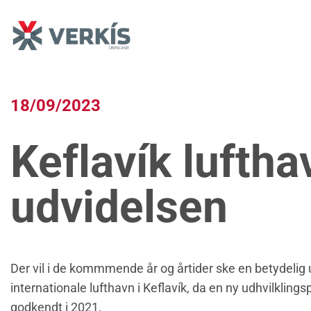
Fortsæt
til
indhold
18/09/2023
Keflavík luftha
udvidelsen
Der vil i de kommmende år og årtider ske en betydelig 
internationale lufthavn i Keflavík, da en ny udhvilklings
godkendt i 2021.