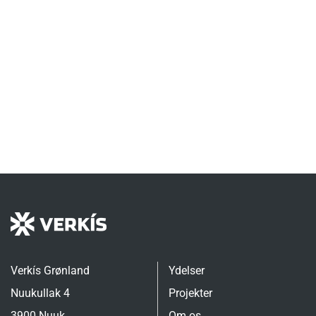
Verkís Grønland
Ydelser
Nuukullak 4
Projekter
3900 Nuuk
Om os