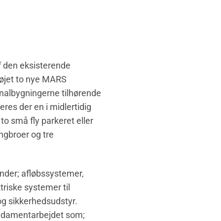
​​den eksisterende
føjet to nye MARS
inalbygningerne tilhørende
res der en i midlertidig
to små fly parkeret eller
ngbroer og tre
under; afløbssystemer,
riske systemer til
og sikkerhedsudstyr.
ndamentarbejdet som;