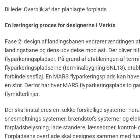
Billede: Overblik af den planlagte forplads
En læringsrig proces for
designerne i Verkís
Fase 2: design af landingsbanen vedrører ændringen af 
landingsbane og dens udvidelse mod øst. Der bliver til
flyparkeringspladser. På grund af etableringen af term
flyparkeringspladserne (terminalbygning SNL18), etable
forbindelsesfløj. En MARS flyparkeringsplads kan have 
en stor. Derfor har hver MARS flyparkeringsplads to ga
flymidterlinjer.
Der skal installeres en række forskellige systemer her
snesmeltnings systemer, brændstofs systemer og elekt
forpladsbelysning, lade standere, læssebroer, kontrol- 
Forpladsens overflade skal designes sammen med fu