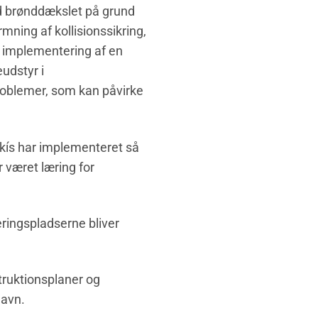
ed brønddækslet på grund
mning af kollisionssikring,
 implementering af en
eudstyr i
problemer, som kan påvirke
erkís har implementeret så
r været læring for
eringspladserne bliver
truktionsplaner og
havn.