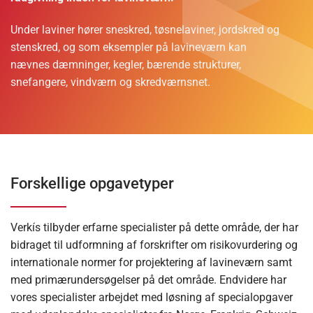
Under laviner hører sneskred, tøsnelaviner, jordskred og
stenskred, og som eksempler på lavineværn kan
nævnes dæmninger, kegler, bærende strukturer,
snefangere, vindværn og skredværnsnet.
Forskellige opgavetyper
Verkís tilbyder erfarne specialister på dette område, der har
bidraget til udformning af forskrifter om risikovurdering og
internationale normer for projektering af lavineværn samt
med primærundersøgelser på det område. Endvidere har
vores specialister arbejdet med løsning af specialopgaver