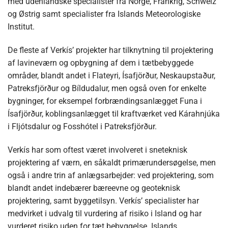
med udenlandske specialister fra Norge, Frankrig, Schweiz
og Østrig samt specialister fra Islands Meteorologiske
Institut.
De fleste af Verkís’ projekter har tilknytning til projektering
af lavineværn og opbygning af dem i tætbebyggede
områder, blandt andet i Flateyri, Ísafjörður, Neskaupstaður,
Patreksfjörður og Bíldudalur, men også oven for enkelte
bygninger, for eksempel forbrændingsanlægget Funa i
Ísafjörður, koblingsanlægget til kraftværket ved Kárahnjúka
i Fljótsdalur og Fosshótel i Patreksfjörður.
Verkís har som oftest været involveret i sneteknisk
projektering af værn, en såkaldt primærundersøgelse, men
også i andre trin af anlægsarbejder: ved projektering, som
blandt andet indebærer bæreevne og geoteknisk
projektering, samt byggetilsyn. Verkís’ specialister har
medvirket i udvalg til vurdering af risiko i Island og har
vurderet risiko uden for tæt bebyggelse. Islands