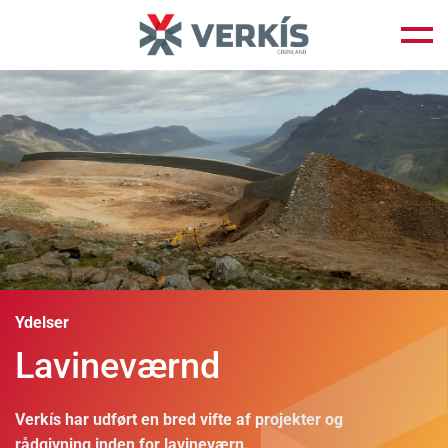
Fortsæt
til
indhold
Ydelser
Lavineværnd
Verkís har udført en bred vifte af projekter og
rådgivning inden for lavineværn.