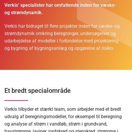
Verkís’ specialister har omfattende inden for væske-
og strømdynamik.
Verkís har bidraget til flere projekter inden for væske- og
strømdynamik omkring beregninger, undersøgelser og
udarbejdelse af modeller i forbindelse med projektering
og bygning af bygningsanlæg og opgørelse af risiko.
Et bredt specialområde
Verkís tilbyder et stærkt team, som arbejder med et bredt
udvalg af beregningsmodeller, for eksempel til beregning
og analyse af strøm i vandløb, strøm i grundvand,
havstrømme, laviner, jordskred og stenskred, strømme i