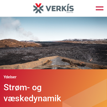
Fortsæt
til
indhold
Ydelser
Strøm- og
væskedynamik