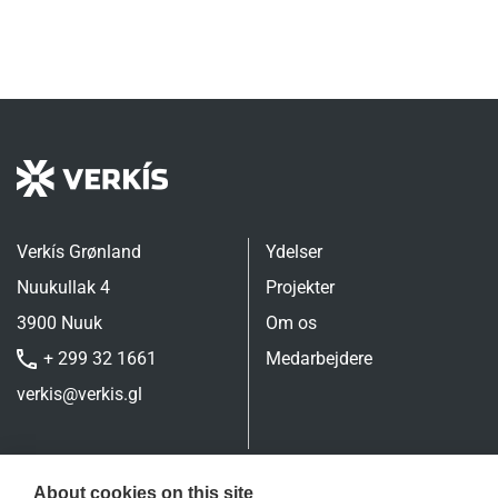
Verkís Grønland
Ydelser
Nuukullak 4
Projekter
3900 Nuuk
Om os
+ 299 32 1661
Medarbejdere
verkis@verkis.gl
About cookies on this site