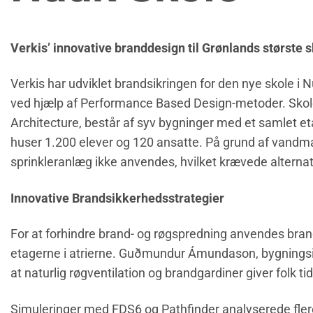
Verkis’ innovative branddesign til Grønlands største 
Verkis har udviklet brandsikringen for den nye skole i 
ved hjælp af Performance Based Design-metoder. Skol
Architecture, består af syv bygninger med et samlet e
huser 1.200 elever og 120 ansatte. På grund af vand
sprinkleranlæg ikke anvendes, hvilket krævede alternat
Innovative Brandsikkerhedsstrategier
For at forhindre brand- og røgspredning anvendes bra
etagerne i atrierne. Guðmundur Ámundason, bygningsing
at naturlig røgventilation og brandgardiner giver folk tid
Simuleringer med FDS6 og Pathfinder analyserede fler