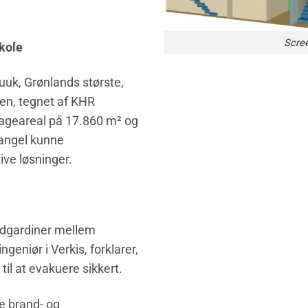
Scree
skole
Nuuk, Grønlands største,
en, tegnet af KHR
tageareal på 17.860 m² og
mangel kunne
ive løsninger.
ndgardiner mellem
eniør i Verkis, forklarer,
 til at evakuere sikkert.
e brand- og