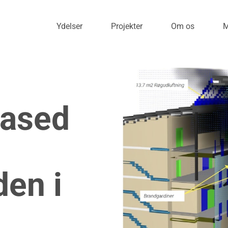
Ydelser
Projekter
Om os
M
Based
en i