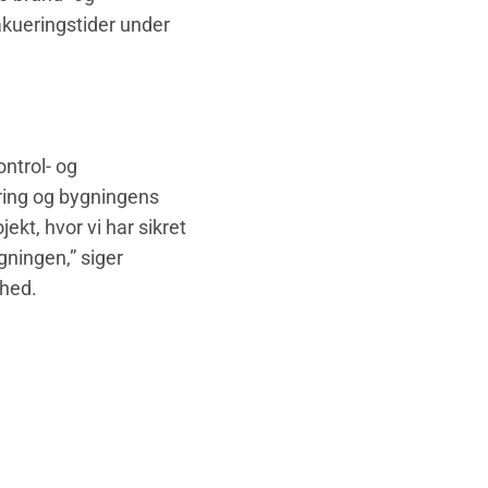
akueringstider under
ntrol- og
ering og bygningens
ekt, hvor vi har sikret
ningen,” siger
hed.