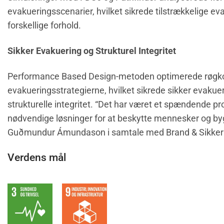
evakueringsscenarier, hvilket sikrede tilstrækkelige ev
forskellige forhold.
Sikker Evakuering og Strukturel Integritet
Performance Based Design-metoden optimerede røgko
evakueringsstrategierne, hvilket sikrede sikker evaku
strukturelle integritet. “Det har været et spændende proj
nødvendige løsninger for at beskytte mennesker og byg
Guðmundur Ámundason i samtale med Brand & Sikker
Verdens mål